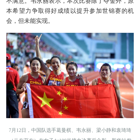
不满意。韦永丽表示，本次比赛除了夺金外，原
本希望力争取得好成绩以提升参加世锦赛的机
会，但未能实现。
7月12日，中国队选手葛曼棋、韦永丽、梁小静和袁琦琦