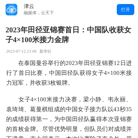
津云
打开
融媒体，云天下
2023年田径亚锦赛首日：中国队收获女
子4×100米接力金牌
2023-07-12 23:06
新华社
在泰国曼谷举行的2023年田径亚锦赛12日进
行了首日比赛，中国田径队获得女子4×100米接
力冠军，并收获3枚银牌。
女子4×100米接力决赛，梁小静、韦永丽、
袁琦琦、葛曼棋组成的中国女子接力队以43秒35
的成绩获得第一，为中国田径队赢得本次亚锦赛
的首枚金牌。尽管优势明显，但队员们对成绩并