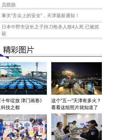
员授勋
事关“舌尖上的安全”，天津最新通知！
日本中野市议长之子持刀枪杀人致4人死 已被抓
获
《十年绽放 津门画卷》
这个“五一”天津有多火？
之科技之都
看看这组照片就知道了