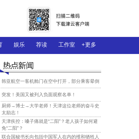
育
娱乐
荐读
工作室
+更多
韩亚航空一客机舱门在空中打开，部分乘客晕倒
突发！美国又被列入负面观察名单！
厨师→博士→大学老师！天津这位老师的奋斗史
太励志！
天津疾控：嗓子痛就是“二阳”？老人孩子如何避
免“二阳”？
联合国秘书长向包括中国军人在内的维和牺牲人