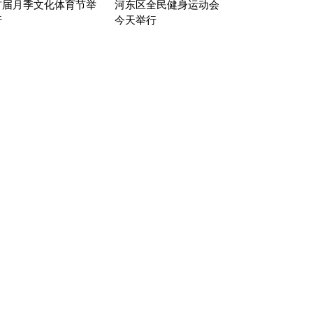
首届月季文化体育节举
河东区全民健身运动会
行
今天举行