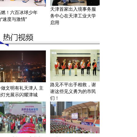
天津首家出入境事务服
高燃！六百冰球少年
务中心在天津工业大学
的“速度与激情”
启用
路见不平出手相救，谢
争做文明有礼天津人 主
谢这些见义勇为的市民
题灯光展示闪耀津城
们！