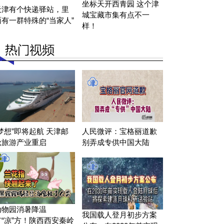
坐标天开西青园 这个津
天津有个快递驿站，里
城宝藏市集有点不一
面有一群特殊的“当家人”
样！
“梦想”即将起航 天津邮
人民微评：宝格丽道歉
轮旅游产业重启
别弄成专供中国大陆
动物园消暑降温
我国载人登月初步方案
有“凉”方！陕西西安秦岭