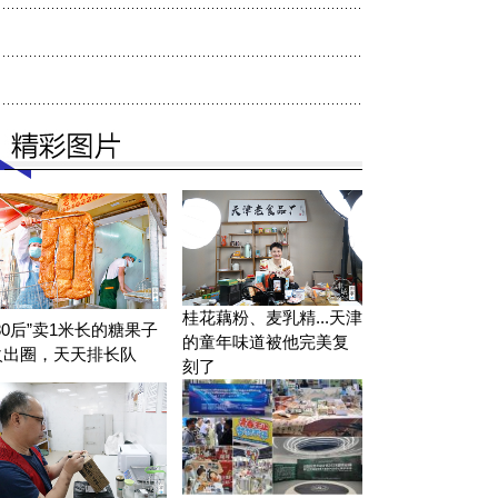
桂花藕粉、麦乳精...天津
80后”卖1米长的糖果子
的童年味道被他完美复
火出圈，天天排长队
刻了