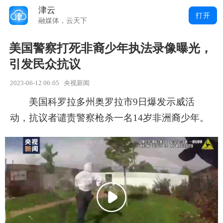
津云
打开
融媒体，云天下
美国警察打死非裔少年执法录像曝光，
引发民众抗议
2023-06-12 06:05
央视新闻
美国科罗拉多州奥罗拉市9日爆发示威活
动，抗议者谴责警察枪杀一名14岁非洲裔少年。