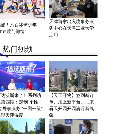
天津首家出入境事务服
高燃！六百冰球少年
务中心在天津工业大学
的“速度与激情”
启用
《达沃斯来了》系列访
【天工开物】签到新订
谈第四期：定制“个性
单、用上新平台……来
”外事服务 “一团一策”
看天开园开园满月新气
体现天津温度
象