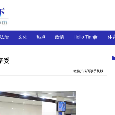
法治
文化
热点
政情
Hello Tianjin
体
享受
微信扫描阅读手机版