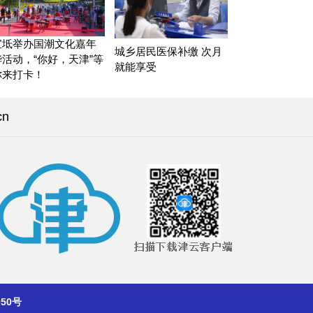
宝坻举办国潮文化嘉年
城乡居民医保补缴 次月
华活动，“你好，天津”等
就能享受
你来打卡！
cn
050号