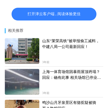
打开津云客户端 , 阅读体验更佳
相关推荐
山东“莱荣高铁”被举报偷工减料，
中建八局一公司最新回应！
3年前
上海一体育场馆因暴雨屋顶坍塌？
回应：确有此事 相关场馆已停业整
顿
3年前
鸣沙山月牙泉景区有骆驼疑被骑