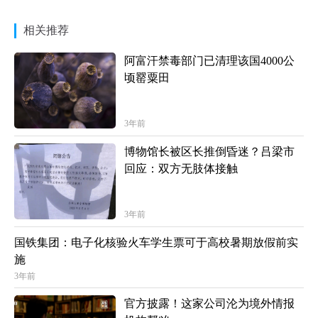
相关推荐
阿富汗禁毒部门已清理该国4000公
顷罂粟田
3年前
博物馆长被区长推倒昏迷？吕梁市
回应：双方无肢体接触
3年前
国铁集团：电子化核验火车学生票可于高校暑期放假前实
施
3年前
官方披露！这家公司沦为境外情报