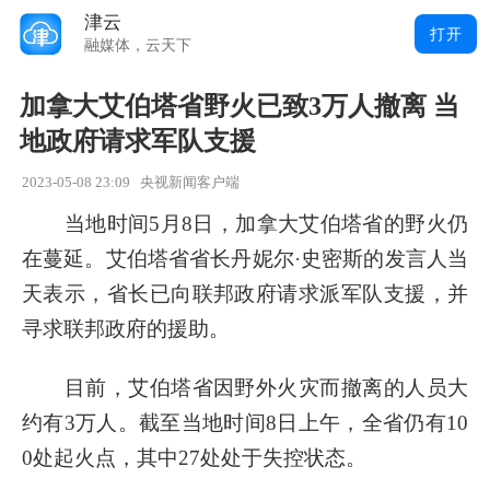
津云
打开
融媒体，云天下
加拿大艾伯塔省野火已致3万人撤离 当
地政府请求军队支援
2023-05-08 23:09
央视新闻客户端
当地时间5月8日，加拿大艾伯塔省的野火仍
在蔓延。艾伯塔省省长丹妮尔·史密斯的发言人当
天表示，省长已向联邦政府请求派军队支援，并
寻求联邦政府的援助。
目前，艾伯塔省因野外火灾而撤离的人员大
约有3万人。截至当地时间8日上午，全省仍有10
0处起火点，其中27处处于失控状态。