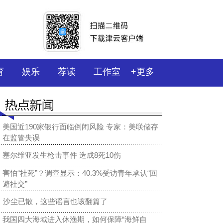
育
娱乐
荐读
工作室
+更多
美国近190家银行面临倒闭风险 专家：美联储存
在监管失误
塞尔维亚发生枪击事件 造成8死10伤
害怕“社死”？调查显示：40.3%受访青年承认“回
避社交”
沙尘已散，这些谣言也该翻篇了
我国四大海域进入休渔期，如何保障“海鲜自