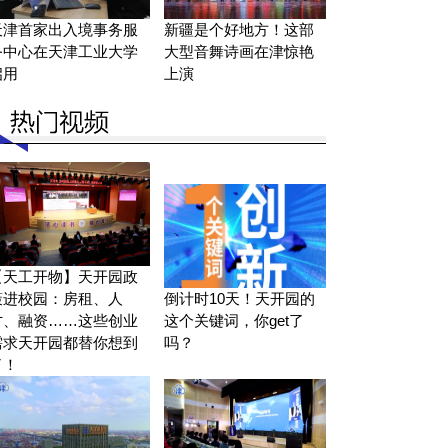
天津首家出入境事务服
新疆是个好地方！这部
务中心在天津工业大学
大型音舞诗画在津惊艳
启用
上演
【天工开物】天开园政
策进校园：房租、人
倒计时10天！天开园的
才、融资……这些创业
这个关键词，你get了
需求天开园都替你想到
吗？
了！