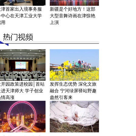
天津首家出入境事务服
新疆是个好地方！这部
务中心在天津工业大学
大型音舞诗画在津惊艳
启用
上演
天开园政策进校园│首站
发挥生态优势 深化文旅
走进天津师大 学子创业
融合 宁河绿屏驿站野趣
热情高涨
盎然引客来