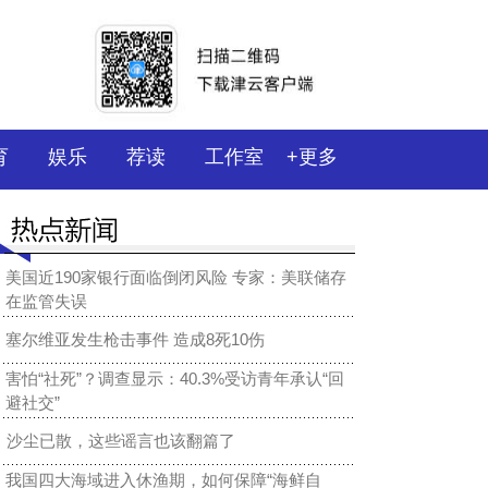
育
娱乐
荐读
工作室
+更多
美国近190家银行面临倒闭风险 专家：美联储存
在监管失误
塞尔维亚发生枪击事件 造成8死10伤
害怕“社死”？调查显示：40.3%受访青年承认“回
避社交”
沙尘已散，这些谣言也该翻篇了
我国四大海域进入休渔期，如何保障“海鲜自