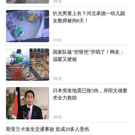
3年前
扒光男童上衣？河北承德一幼儿园
女教师被拘8天！
3年前
国家队版“挖呀挖”开唱了！网友：
温暖又硬核
3年前
日本突发地震已致5伤，岸田文雄要
求全力救助
3年前
斯里兰卡发生交通事故 造成20多人受伤