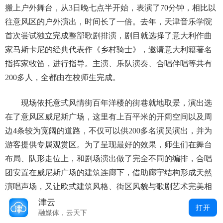
搬上户外舞台，从3日晚七点半开始，表演了70分钟，相比以
往意风区的户外演出，时间长了一倍。去年，天津音乐学院
首次尝试独立完成整部歌剧排演，剧目就选择了意大利作曲
家马斯卡尼的经典代表作《乡村骑士》，邀请意大利籍著名
指挥家牧笛，进行指导。主演、乐队演奏、合唱伴唱等共有
200多人，全都由在校师生完成。
现场依托意式风情街百年洋楼的街巷就地取景，演出选
在了意风区威尼斯广场，这里有上百平米的开阔空间以及周
边4条较为宽阔的道路，不仅可以供200多名演员演出，并为
游客提供专属观赏区。为了呈现最好的效果，师生们在舞台
布局、队形走位上，和剧场演出做了完全不同的编排，合唱
团安置在威尼斯广场的建筑连廊下，借助廊宇结构形成天然
演唱声场，又让欧式建筑风格、街区风貌与歌剧艺术完美相
融。
津云
打开
融媒体，云天下