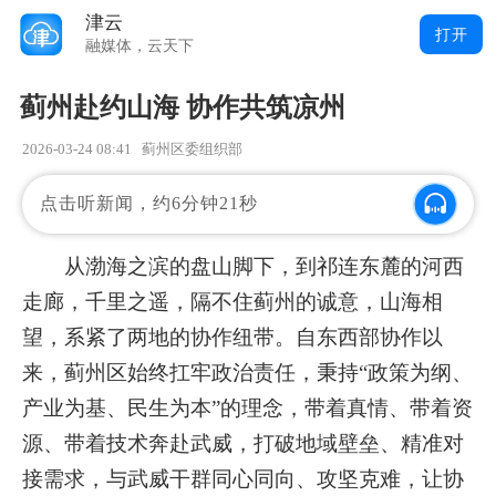
津云
打开
融媒体，云天下
蓟州赴约山海 协作共筑凉州
2026-03-24 08:41
蓟州区委组织部
点击听新闻，约6分钟21秒
从渤海之滨的盘山脚下，到祁连东麓的河西
走廊，千里之遥，隔不住蓟州的诚意，山海相
望，系紧了两地的协作纽带。自东西部协作以
来，蓟州区始终扛牢政治责任，秉持“政策为纲、
产业为基、民生为本”的理念，带着真情、带着资
源、带着技术奔赴武威，打破地域壁垒、精准对
接需求，与武威干群同心同向、攻坚克难，让协