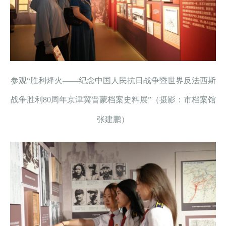
参观“胜利烽火——纪念中国人民抗日战争暨世界反法西斯
战争胜利80周年京津冀晋蒙档案史料展”（摄影：市档案馆
张建鹏）