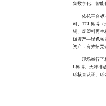
集数字化、智能
依托平台标准
司、TCL奥博
铜、废塑料再生
碳资产—绿色融
资产，有效拓宽
现场举行了相关
L奥博、天津排
碳核查认证、碳
威海银行天津
就绿色金融碳资
题分享。（津云