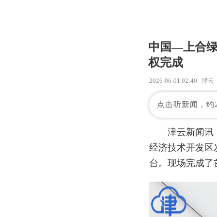
中国—上合绿
权完成
2026-06-01 02:40
津云
点击听新闻，约2
津云新闻讯：5
经济技术开发区
台。现场完成了