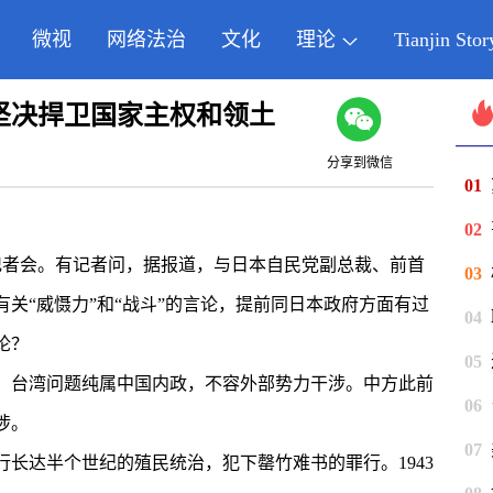
微视
网络法治
文化
理论
Tianjin Stor
坚决捍卫国家主权和领土
分享到微信
01
02
者会。有记者问，据报道，与日本自民党副总裁、前首
03
关“威慑力”和“战斗”的言论，提前同日本政府方面有过
04
论？
05
台湾问题纯属中国内政，不容外部势力干涉。中方此前
06
涉。
07
达半个世纪的殖民统治，犯下罄竹难书的罪行。1943