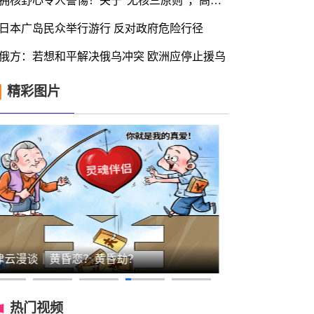
拥核野心令人警惕！关于“无核三原则”，高市早苗表态含糊其辞
日本广岛民众举行游行 反对政府危险行径
俄方：若想和平解决俄乌冲突 欧洲应停止援乌
精彩图片
津云漫谈｜黄昏恋？黄昏劫？
津云漫谈｜警
热门视频