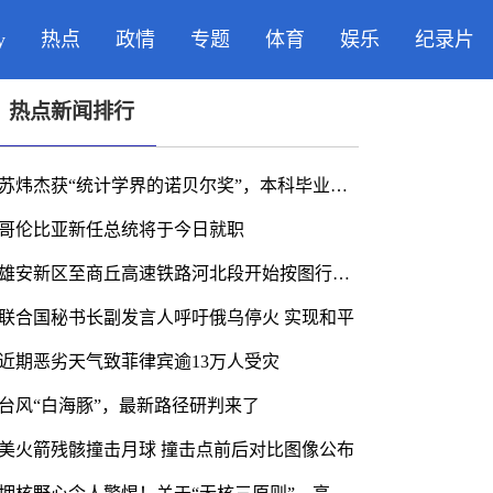
y
热点
政情
专题
体育
娱乐
纪录片
热点新闻排行
苏炜杰获“统计学界的诺贝尔奖”，本科毕业于北京大学数学科学学院
哥伦比亚新任总统将于今日就职
雄安新区至商丘高速铁路河北段开始按图行车试验
联合国秘书长副发言人呼吁俄乌停火 实现和平
近期恶劣天气致菲律宾逾13万人受灾
台风“白海豚”，最新路径研判来了
美火箭残骸撞击月球 撞击点前后对比图像公布