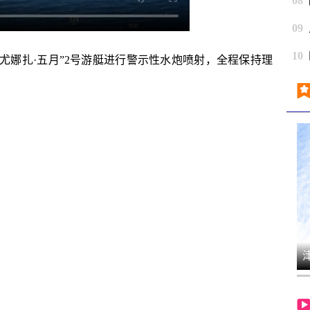
08
09
10
“尤娜扎·五月”2号游艇进行警示性水炮喷射，全程保持理
津云漫谈｜玩火自焚