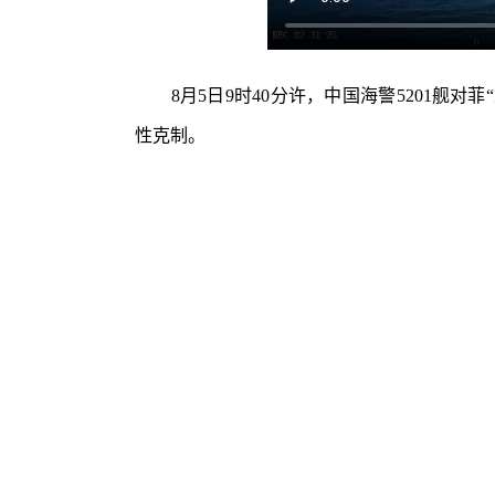
8月5日9时40分许，中国海警5201舰对菲
性克制。
津云漫谈｜学术造假谁之过