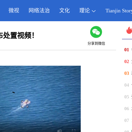
微视
网络法治
文化
理论
Tianjin Stor
布处置视频！
分享到微信
01
02
03
04
05
06
07