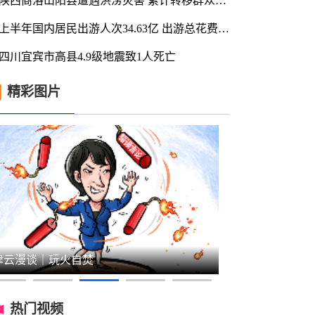
陕西商洛山阳县遭遇洪涝灾害 累计转移群众17000余人
上半年国内居民出游人次34.63亿 出游总花费3.21万亿元
四川宜宾市高县4.9级地震致1人死亡
精彩图片
津云漫谈｜黄昏恋？黄昏劫？
津云漫谈｜警
热门视频