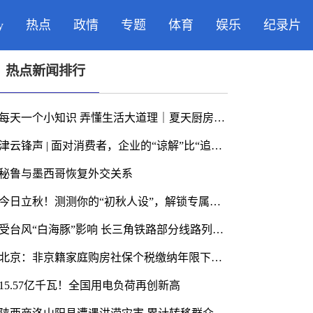
y
热点
政情
专题
体育
娱乐
纪录片
热点新闻排行
每天一个小知识 弄懂生活大道理｜夏天厨房小飞虫多？记住这个小技巧
津云锋声 | 面对消费者，企业的“谅解”比“追责”更有力量
秘鲁与墨西哥恢复外交关系
今日立秋！测测你的“初秋人设”，解锁专属入秋仪式感！
受台风“白海豚”影响 长三角铁路部分线路列车临时停运
北京：非京籍家庭购房社保个税缴纳年限下调为一年
15.57亿千瓦！全国用电负荷再创新高