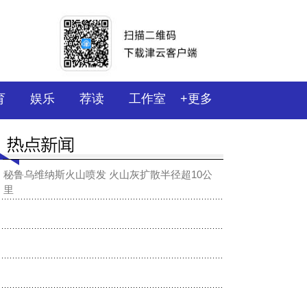
育
娱乐
荐读
工作室
+更多
秘鲁乌维纳斯火山喷发 火山灰扩散半径超10公
里