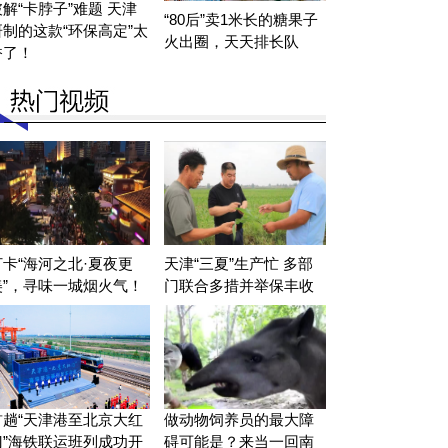
破解“卡脖子”难题 天津
“80后”卖1米长的糖果子
研制的这款“环保高定”太
火出圈，天天排长队
香了！
打卡“海河之北·夏夜更
天津“三夏”生产忙 多部
美”，寻味一城烟火气！
门联合多措并举保丰收
首趟“天津港至北京大红
做动物饲养员的最大障
门”海铁联运班列成功开
碍可能是？来当一回南