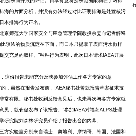
EA的授权而开展的评估。日本有意将授权范围限制在了对排
排海的片面分析，并没有办法经过对比证明排海是处置核污
日本排海行为正名。
北京师范大学国家安全与应急管理学院教授余雯向记者解释
物比较浓的物质沉淀在下面，而日本只提取了表面污水做样
交充足的取样。”种种行为表明，此次日本请求IAEA开展
出，这份报告未能充分反映参加评估工作各方专家的意
的，虽然在报告发布前，IAEA秘书处曾就报告草案征求技
非常有限。秘书处收到反馈意见后，也未再次与各方专家就
见，就仓促发布了该报告。”参加IAEA对福岛ALPS处理
学研究院刘森林研究员介绍了报告出台的内幕。
三方实验室分别来自瑞士、奥地利、摩纳哥、韩国、法国和